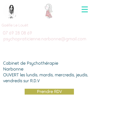
Gaëlle Le Louët
07 69 28 08 69
psychopraticienne.narbonne@gmail.com
Cabinet de Psychothérapie
Narbonne
OUVERT les lundis, mardis, mercredis, jeudis,
vendredis sur R.D.V
Prendre RDV