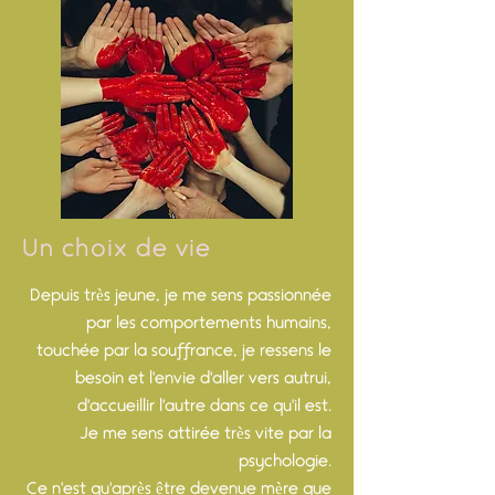
Un choix de vie
Depuis très jeune, je me sens passionnée
par les comportements humains,
touchée par la souffrance, je ressens le
besoin et l'envie d'aller vers autrui,
d'accueillir l'autre dans ce qu'il est.
Je me sens attirée très vite par la
psychologie.
Ce n'est qu'après être devenue mère que