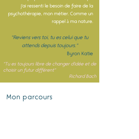
j'ai ressenti le besoin de faire de la
psychothérapie, mon métier. Comme un
rappel à ma nature.
"Reviens vers toi, tu es celui que tu
attends depuis toujours."
Byron Katie
"Tu es toujours libre de changer d'idée et de
choisir un futur différent"
Richard Bach
Mon parcours
J'ai choisis de me former et d'intégrer
l'institut de formation Approche Pearl
en
2015.
J'ai été particulièrement convaincue par