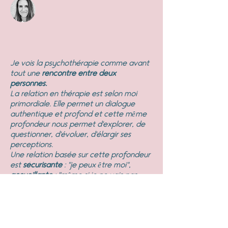
Je vois la psychothérapie comme avant
tout une
rencontre entre deux
personnes.
La relation en thérapie est selon moi
primordiale. Elle permet un dialogue
authentique et profond et cette même
profondeur nous permet d'explorer, de
questionner, d'évoluer, d'élargir ses
perceptions.
Une relation basée sur cette profondeur
est
sécurisante
: "je peux être moi",
accueillante
: "même si je ne vais pas
bien",
bienveillante
"je cherche ce qui
sera le meilleur pour moi."
La thérapie est une collaboration
.
Ensemble, nous travaillons sur votre