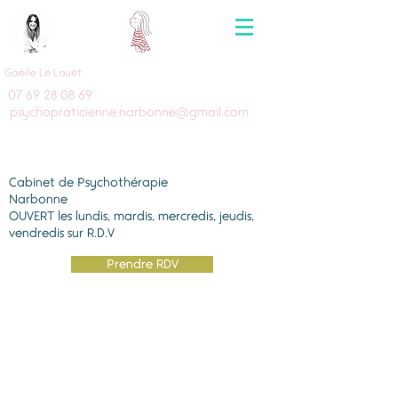
Gaëlle Le Louët
07 69 28 08 69
psychopraticienne.narbonne@gmail.com
Cabinet de Psychothérapie
Narbonne
OUVERT les lundis, mardis, mercredis, jeudis,
vendredis sur R.D.V
Prendre RDV